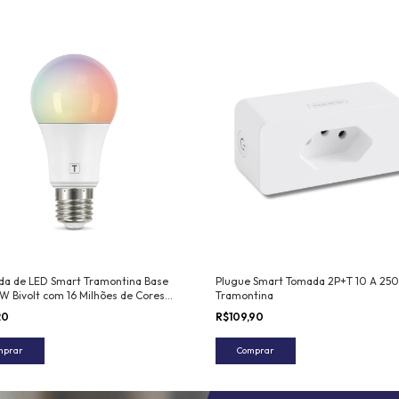
a de LED Smart Tramontina Base
Plugue Smart Tomada 2P+T 10 A 250
 W Bivolt com 16 Milhões de Cores
Tramontina
i-Fi + Bluetooth
20
R$109,90
mprar
Comprar