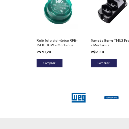
Relé foto eletrônico RFE-
Tomada Barra TMU2 Pr
161 1000W - MarGirius
- MarGirius
R$70,20
R$16,80
Comprar
Comprar