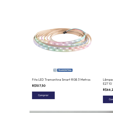
Fita LED Tramontina Smart RGB 3 Metros
Lâmpad
E27 10
R$107,50
RGBW W
R$66,
Comprar
Co