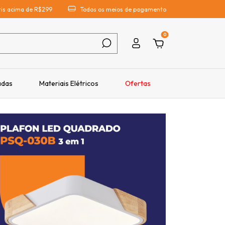
átis acima de R$299
Todos os meios de pagamento
0
adas
Materiais Elétricos
Ofertas