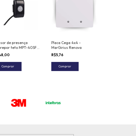
sor de presença
Placa Cega 4x4 -
brepor teto MPT-40SF
MarGirius Renova
to - MarGirius
48,00
R$5,76
Comprar
Comprar