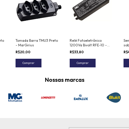
eto
Tomada Barra TMU3 Preto
Relé Fotoeletrônico
Sen
- MarGirius
1200Va Bivolt RFE-10 -
so
MarGirius
Pre
R$20,00
R$33,80
R$
Comprar
Comprar
Nossas marcas