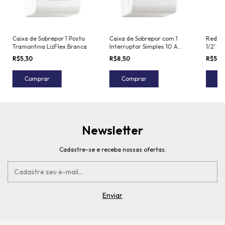
Caixa de Sobrepor 1 Posto
Caixa de Sobrepor com 1
Reduçã
Tramontina LizFlex Branca
Interruptor Simples 10 A
1/2'
250 V Tramontina LizFlex
R$5,30
R$8,50
R$5,0
Branca
Comprar
Comprar
C
Newsletter
Cadastre-se e receba nossas ofertas.