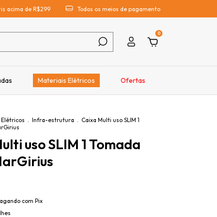
átis acima de R$299
Todos os meios de pagamento
0
adas
Materiais Elétricos
Ofertas
 Elétricos
.
Infra-estrutura
.
Caixa Multi uso SLIM 1
rGirius
ulti uso SLIM 1 Tomada
arGirius
agando com Pix
lhes