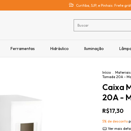
Curitiba, SJP, e Pinhais: Frete gr
Ferramentas
Hidráulico
Iluminação
Lâmp
Início
.
Materiais
Tomada 20A - Ma
Caixa M
20A - M
R$17,30
5% de desconto
p
Ver mais deta