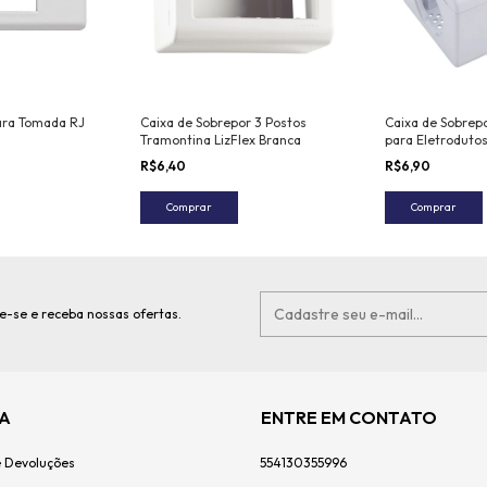
ara Tomada RJ
Caixa de Sobrepor 3 Postos
Caixa de Sobrepo
Tramontina LizFlex Branca
para Eletroduto
Tramontina LizFl
R$6,40
R$6,90
Branca
Comprar
Comprar
e-se e receba nossas ofertas.
A
ENTRE EM CONTATO
e Devoluções
554130355996