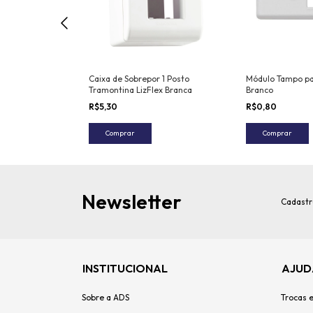
r com 2
Caixa de Sobrepor 1 Posto
Módulo Tampo p
mples 10 A 250 V
Tramontina LizFlex Branca
Branco
ex Branca
R$5,30
R$0,80
Comprar
Comprar
Newsletter
Cadastr
INSTITUCIONAL
AJUD
Sobre a ADS
Trocas 