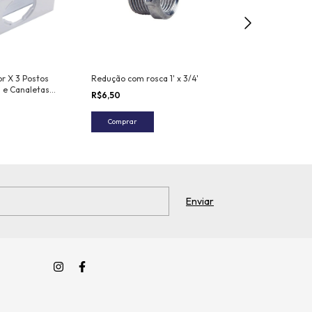
r X 3 Postos
Redução com rosca 1' x 3/4'
Caixa de Proteç
s e Canaletas
com Tomada 2P
R$6,50
ex Multiuso
Tramontina Bra
R$22,00
Comprar
Comprar