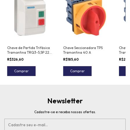
Chave de Partida Trifásica
Chave Seccionadora TPS
Chave 
Tramontina TRQ3-5,5P 220
Tramontina 40 A
Tramon
V 1,5 CV 4~6 A
R$326,60
R$185,60
R$295
Comprar
Comprar
C
Newsletter
Cadastre-se e receba nossas ofertas.