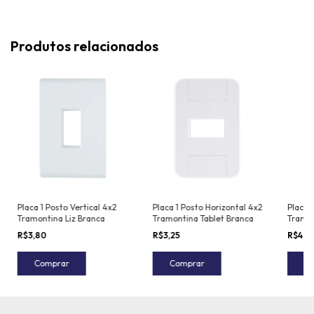
Produtos relacionados
Placa 1 Posto Vertical 4x2
Placa 1 Posto Horizontal 4x2
Placa 
Tramontina Liz Branca
Tramontina Tablet Branca
Tramon
R$3,80
R$3,25
R$4,0
Comprar
Comprar
C