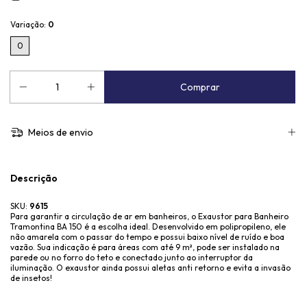
Variação:
0
0
Meios de envio
Descrição
SKU:
9615
Para garantir a circulação de ar em banheiros, o Exaustor para Banheiro
Tramontina BA 150 é a escolha ideal. Desenvolvido em polipropileno, ele
não amarela com o passar do tempo e possui baixo nível de ruído e boa
vazão. Sua indicação é para áreas com até 9 m², pode ser instalado na
parede ou no forro do teto e conectado junto ao interruptor da
iluminação. O exaustor ainda possui aletas anti retorno e evita a invasão
de insetos!