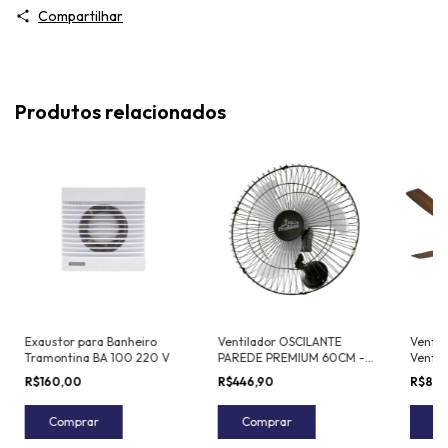
Compartilhar
Produtos relacionados
Exaustor para Banheiro
Ventilador OSCILANTE
Ventil
Tramontina BA 100 220 V
PAREDE PREMIUM 60CM -
Ventid
GRADE DE AÇO
R$160,00
R$446,90
R$895
Comprar
Comprar
C