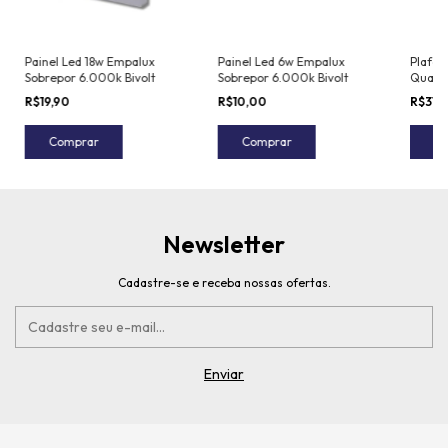
Painel Led 18w Empalux
Painel Led 6w Empalux
Plafon
Sobrepor 6.000k Bivolt
Sobrepor 6.000k Bivolt
Quadr
Preto 
R$19,90
R$10,00
R$31,
Branc
Comprar
Comprar
C
Newsletter
Cadastre-se e receba nossas ofertas.