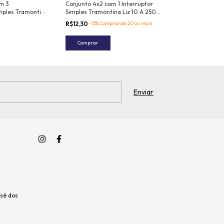
m 3
Conjunto 4x2 com 1 Interruptor
Placa 3 Postos 
imples Tramontina
Simples Tramontina Liz 10 A 250
Tablet Branca
ranco
V Branco
R$12,30
-13% Comprando 20 ou mais
R$2,70
Comprar
Comprar
osé dos