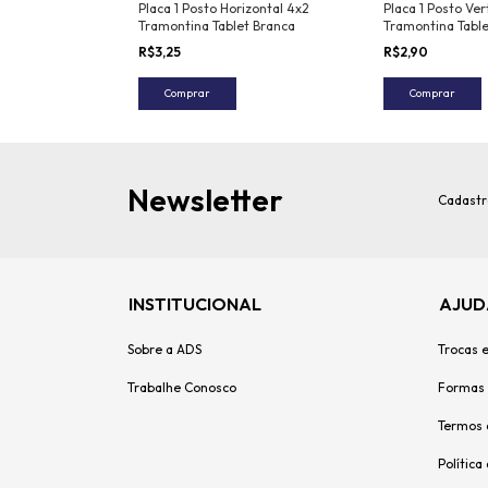
ramontina Liz
Placa 1 Posto Horizontal 4x2
Placa 1 Posto Ver
Tramontina Tablet Branca
Tramontina Table
R$3,25
R$2,90
Comprar
Comprar
Newsletter
Cadastr
INSTITUCIONAL
AJUD
Sobre a ADS
Trocas 
Trabalhe Conosco
Formas
Termos 
Política