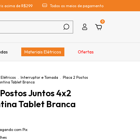
átis acima de R$299
Todos os meios de pagamento
0
adas
Materiais Elétricos
Ofertas
 Elétricos
.
Interruptor e Tomada
.
Placa 2 Postos
ntina Tablet Branca
 Postos Juntos 4x2
tina Tablet Branca
agando com Pix
lhes