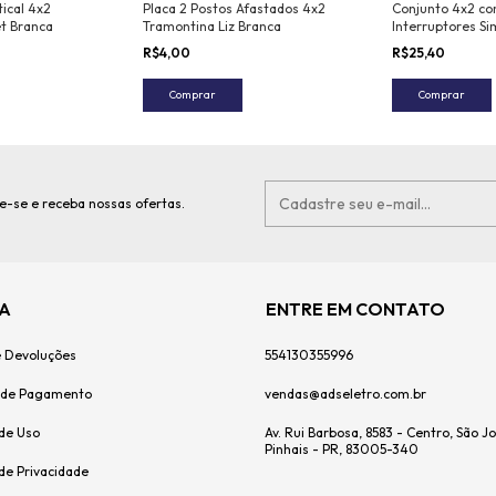
tical 4x2
Placa 2 Postos Afastados 4x2
Conjunto 4x2 co
t Branca
Tramontina Liz Branca
Interruptores S
Liz 10 A 250 V B
R$4,00
R$25,40
Comprar
Comprar
e-se e receba nossas ofertas.
A
ENTRE EM CONTATO
e Devoluções
554130355996
 de Pagamento
vendas@adseletro.com.br
de Uso
Av. Rui Barbosa, 8583 - Centro, São J
Pinhais - PR, 83005-340
 de Privacidade