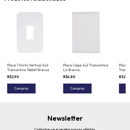
Placa 1 Posto Vertical 4x2
Placa Cega 4x2 Tramontina
Placa 
Tramontina Tablet Branca
Liz Branca
Tramon
R$2,90
R$4,80
R$2,5
Comprar
Comprar
C
Newsletter
Cadastre-se e receba nossas ofertas.