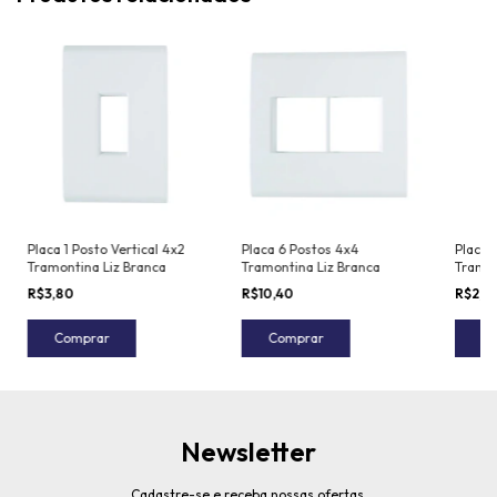
Placa 1 Posto Vertical 4x2
Placa 6 Postos 4x4
Placa 
Tramontina Liz Branca
Tramontina Liz Branca
Tramon
R$3,80
R$10,40
R$2,9
Comprar
Comprar
C
Newsletter
Cadastre-se e receba nossas ofertas.