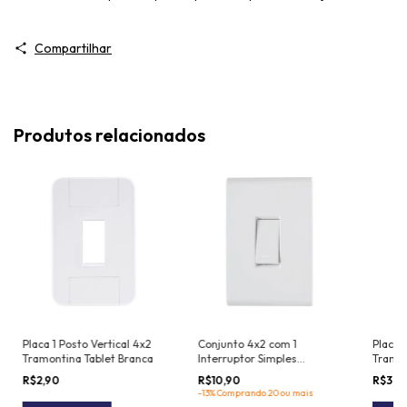
Compartilhar
Produtos relacionados
Placa 1 Posto Vertical 4x2
Conjunto 4x2 com 1
Placa 
Tramontina Tablet Branca
Interruptor Simples
Tramon
Tramontina Liz 10 A 250 V
R$2,90
R$10,90
R$3,2
Branco
-13% Comprando 20 ou mais