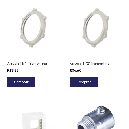
Arruela 1.1/4' Tramontina
Arruela 1.1/2' Tramontina
R$3,35
R$4,60
Comprar
Comprar