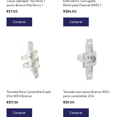
Caixa sobrepor 75x75mm 1
Eletroduto Corrugado
posto Branco MarGirius 1
Reforçado Flexível DN32 1'
Tramontina 25 m
R$7,00
R$84,00
Comprar
Comprar
Tomada Para Condulete Dupla
Tomada sem placa Branca WEG
20a WEG Branca
para conduletes 20A
R$17,50
R$9,00
Comprar
Comprar