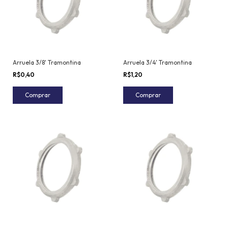
Arruela 3/8' Tramontina
Arruela 3/4' Tramontina
R$0,40
R$1,20
Comprar
Comprar